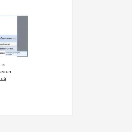
т в
ом он
той