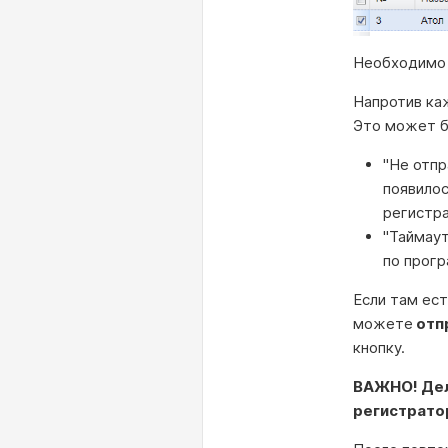
Необходимо 
Напротив каж
Это может б
"Не отпр
появилос
регистр
"Таймаут
по прогр
Если там ест
можете
отп
кнопку.
ВАЖНО! Дел
регистратор