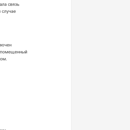
ала связь
 случае
ключен
, помещенный
ром.