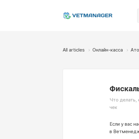
All articles
Онлайн-касса
Ато
Фискаль
Что делать, 
чек
Если у вас н
в Ветменедж