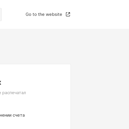
Go to the website
к
е распечатал
нении счета