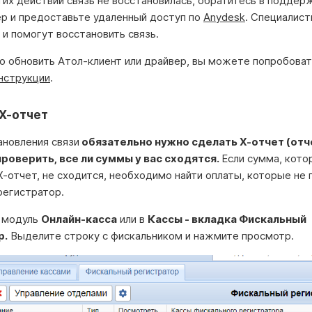
тих действий связь не восстановилась, обратитесь в поддер
 и предоставьте удаленный доступ по
Anydesk
. Специалис
 и помогут восстановить связь.
до обновить Атол-клиент или драйвер, вы можете попробоват
нструкции
.
Х-отчет
ановления связи
обязательно нужно сделать Х-отчет (отч
проверить, все ли суммы у вас сходятся.
Если сумма, кото
-отчет, не сходится, необходимо найти оплаты, которые не 
регистратор.
 модуль
Онлайн-касса
или в
Кассы - вкладка Фискальный
р.
Выделите строку с фискальником и нажмите просмотр.