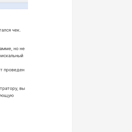
ался чек.
амме, но не
 фискальный
ет проведен
тратору, вы
вующую