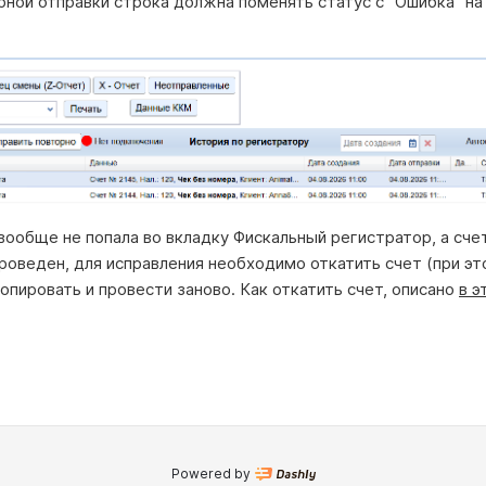
рной отправки строка должна поменять статус с "Ошибка" на
вообще не попала во вкладку Фискальный регистратор, а сче
роведен, для исправления необходимо откатить счет (при эт
копировать и провести заново. Как откатить счет, описано
в э
Powered by