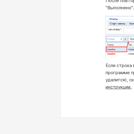
После повто
"Выполнено".
Если строка 
программе п
удалится), с
инструкции.