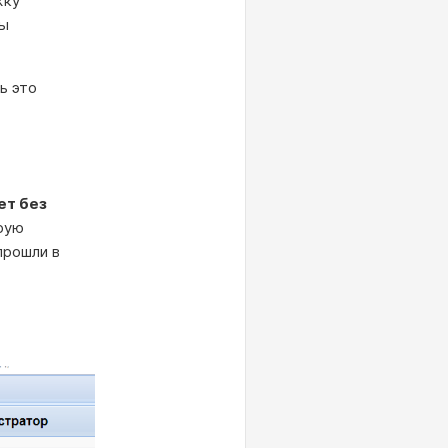
жку
ты
ь это
ет без
рую
прошли в