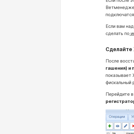
Если после э
Ветменеджер
подключатся
Если вам на
сделать по
и
Сделайте 
После восст
гашения) и 
показывает Х
фискальный 
Перейдите в
регистрато