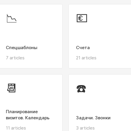
📉
💶
Спецшаблоны
Счета
7 articles
21 articles
📆
☎️
Планирование
визитов. Календарь
Задачи. Звонки
11 articles
3 articles