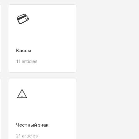
💳
Кассы
11 articles
⚠️
Честный знак
21 articles